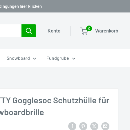
dingungen hier klicken
0
Konto
Warenkorb
Snowboard
Fundgrube
TY Gogglesoc Schutzhülle für
wboardbrille