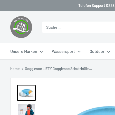
Direkt
Telefon Support 0228/
zum
Inhalt
snow-
water
Unsere Marken
Wassersport
Outdoor
Home
Gogglesoc LIFTY Gogglesoc Schutzhülle...