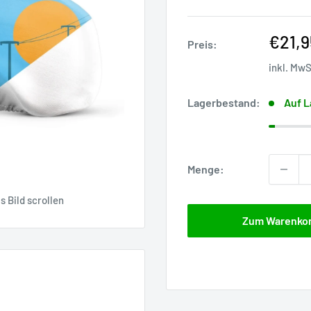
Sonde
€21,9
Preis:
inkl. Mw
Lagerbestand:
Auf L
Menge:
 Bild scrollen
Zum Warenko