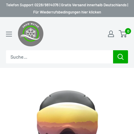
Direkt
Telefon Support 0228/9814076 | Gratis Versand innerhalb Deutschlands |
zum
Für Wiederrufsbedingungen hier klicken
Inhalt
snow-
0
water