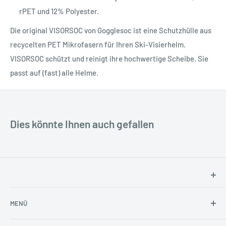
rPET und 12% Polyester.
Die original VISORSOC von Gogglesoc ist eine Schutzhülle aus
recycelten PET Mikrofasern für Ihren Ski-Visierhelm.
VISORSOC schützt und reinigt ihre hochwertige Scheibe. Sie
passt auf (fast) alle Helme.
Dies könnte Ihnen auch gefallen
SNOW WATER BONN
MENÜ
Landsberger Str. 10
Suchen
53117 Bonn, Germany